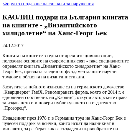
Форма за подаване на сигнали за нарушения
КАОЛИН подари на България книгата
на книгите - „Византийското
хилядолетие“ на Ханс-Георг Бек
24.12.2017
Книгата на книгите за една от древните цивилизации,
положила основите на съвременния свят - така специалистите
определят книгата „Византийското хилядолетие“ на Ханс-
Георг Бек, призната за един от фундаменталните научни
трудове в областта на византинистиката.
Заслугите за нейното излизане са на германското дружество
„Кварцверке“ ГмбХ. Реномираната фирма, която от 2014 г. е
едноличен собственик на „Каолин“, откупи авторските права
за издаването и и повери публикуването на издателство
„Прозорец“.
Издаденият през 1978 г. в Германия труд на Ханс-Георг Бек е
чудесен подарък за всички, които искат да надникнат в
миналото, за разберат как са създадени първообразите на