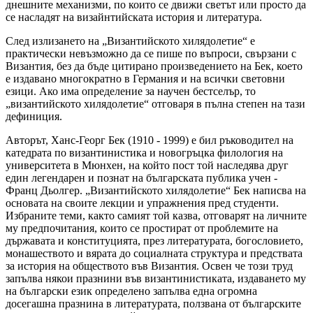
днешните механизми, по които се движи светът или просто да
се насладят на визайнтийската история и литература.
След излизането на „Византийското хилядолетие“ е
практически невъзможно да се пише по въпроси, свързани с
Византия, без да бъде цитирано произведението на Бек, което
е издавано многократно в Германия и на всички световни
езици. Ако има определение за научен бестселър, то
„византийското хилядолетие“ отговаря в пълна степен на тази
дефиниция.
Авторът, Ханс-Георг Бек (1910 - 1999) е бил ръководител на
катедрата по византинистика и новогръцка филология на
университета в Мюнхен, на който пост той наследява друг
един легендарен и познат на българската публика учен -
Франц Дьолгер. „Византийското хилядолетие“ Бек написва на
основата на своите лекции и упражнения пред студенти.
Избраните теми, както самият той казва, отговарят на личните
му предпочитания, които се простират от проблемите на
държавата и конституцията, през литературата, богословието,
монашеството и вярата до социалната структура и предствата
за история на обществото във Византия. Освен че този труд
запълва някои празнини във византинистиката, издаването му
на български език определено запълва една огромна
досегашна празнина в литературата, ползвана от българските